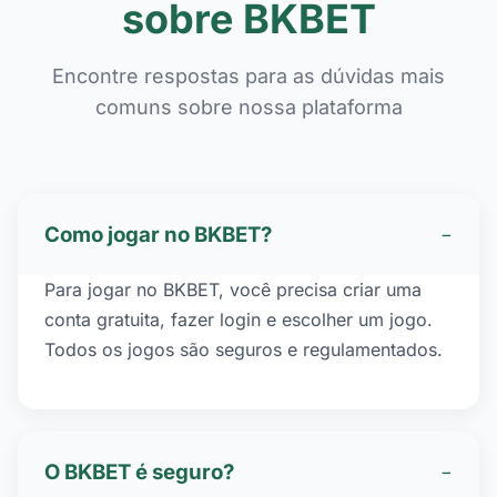
sobre BKBET
Encontre respostas para as dúvidas mais
comuns sobre nossa plataforma
Como jogar no BKBET?
−
Para jogar no BKBET, você precisa criar uma
conta gratuita, fazer login e escolher um jogo.
Todos os jogos são seguros e regulamentados.
O BKBET é seguro?
−