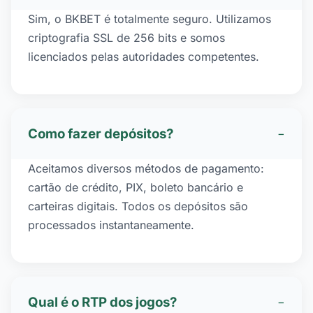
Sim, o BKBET é totalmente seguro. Utilizamos
criptografia SSL de 256 bits e somos
licenciados pelas autoridades competentes.
Como fazer depósitos?
−
Aceitamos diversos métodos de pagamento:
cartão de crédito, PIX, boleto bancário e
carteiras digitais. Todos os depósitos são
processados instantaneamente.
Qual é o RTP dos jogos?
−