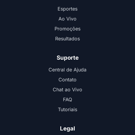
Esportes
Ao Vivo
Promoções
Resultados
Suporte
Central de Ajuda
Contato
Chat ao Vivo
FAQ
Tutoriais
Legal