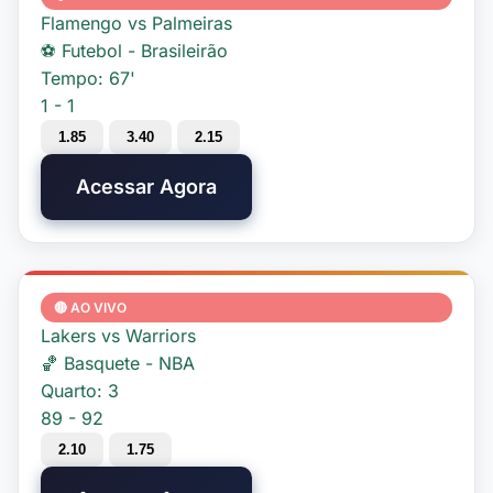
Flamengo
vs
Palmeiras
⚽ Futebol - Brasileirão
Tempo: 67'
1 - 1
1.85
3.40
2.15
Acessar Agora
🔴 AO VIVO
Lakers
vs
Warriors
🏀 Basquete - NBA
Quarto: 3
89 - 92
2.10
1.75