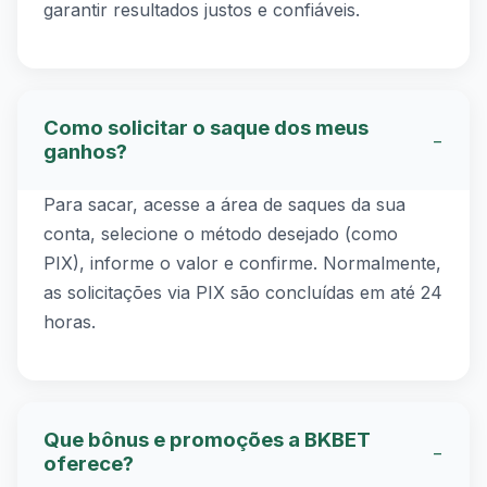
garantir resultados justos e confiáveis.
Como solicitar o saque dos meus
−
ganhos?
Para sacar, acesse a área de saques da sua
conta, selecione o método desejado (como
PIX), informe o valor e confirme. Normalmente,
as solicitações via PIX são concluídas em até 24
horas.
Que bônus e promoções a BKBET
−
oferece?