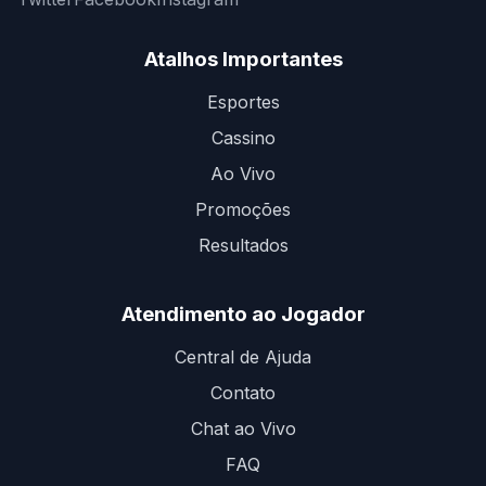
Atalhos Importantes
Esportes
Cassino
Ao Vivo
Promoções
Resultados
Atendimento ao Jogador
Central de Ajuda
Contato
Chat ao Vivo
FAQ