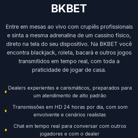
BKBET
Entre em mesas ao vivo com crupiês profissionais
e sinta a mesma adrenalina de um cassino físico,
direto na tela do seu dispositivo. Na BKBET você
encontra blackjack, roleta, bacará e outros jogos
transmitidos em tempo real, com toda a
praticidade de jogar de casa.
Dealers experientes e carismáticos, preparados para
um atendimento de alto padrão
Transmissões em HD 24 horas por dia, com som
envolvente e cenários realistas
Chat em tempo real para conversar com outros
jogadores e com o dealer