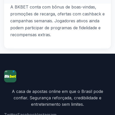
A BKBET conta com bônus de boas-vindas,
promoções de recarga, ofertas com cashback e
campanhas semanais. Jogadores ativos ainda
podem participar de programas de fidelidade e
recompensas extras.
A casa de apostas online em que o Brasil pode
confiar. Segurança reforçada, credibilidade e
entretenimento sem limites.
Twitter
Facebook
Instagram