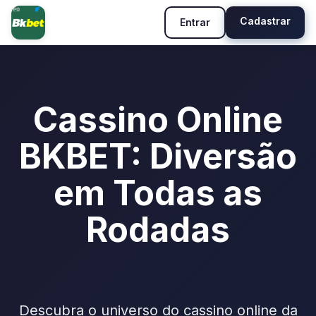
Cadastrar
Entrar
Cassino Online
BKBET: Diversão
em Todas as
Rodadas
Descubra o universo do cassino online da