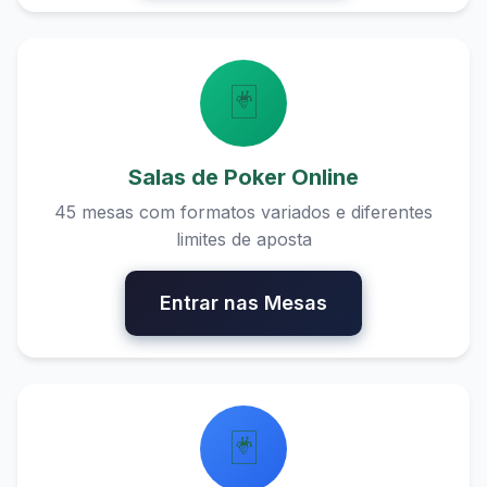
🃏
Salas de Poker Online
45 mesas com formatos variados e diferentes
limites de aposta
Entrar nas Mesas
🃏