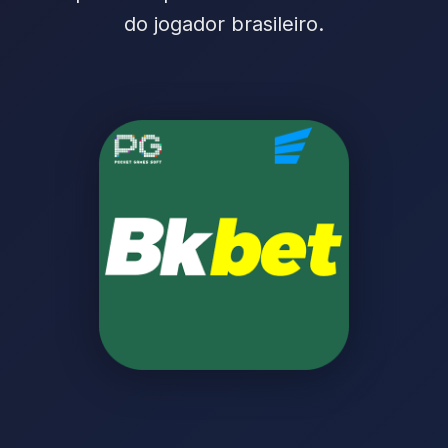
do jogador brasileiro.